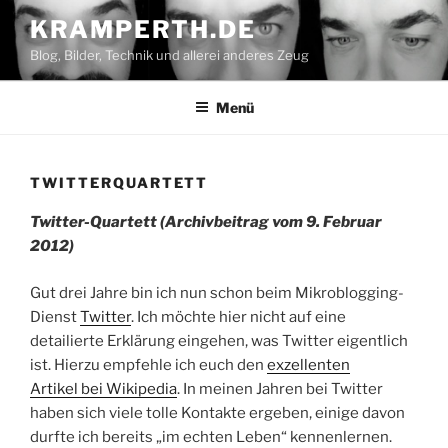
Zum
KRAMPERTH.DE
Inhalt
Blog, Bilder, Technik und allerei anderes Zeug
springen
Menü
TWITTERQUARTETT
Twitter-Quartett (Archivbeitrag vom 9. Februar
2012)
Gut drei Jahre bin ich nun schon beim Mikroblogging-
Dienst
Twitter
. Ich möchte hier nicht auf eine
detailierte Erklärung eingehen, was Twitter eigentlich
ist. Hierzu empfehle ich euch den
exzellenten
Artikel bei Wikipedia
. In meinen Jahren bei Twitter
haben sich viele tolle Kontakte ergeben, einige davon
durfte ich bereits „im echten Leben“ kennenlernen.