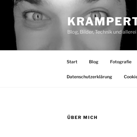
Zum
Inhalt
KRAMPERT
springen
Blog, Bilder, Technik und aller
Start
Blog
Fotografie
Datenschutzerklärung
Cookie
ÜBER MICH