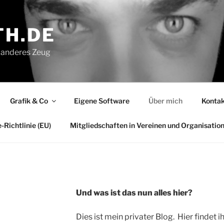
H.DE
ei anderes Zeug
Grafik & Co
Eigene Software
Über mich
Kontak
-Richtlinie (EU)
Mitgliedschaften in Vereinen und Organisatio
Und was ist das nun alles hier?
Dies ist mein privater Blog. Hier findet i