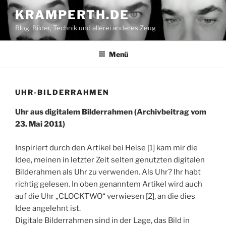
Zum
KRAMPERTH.DE
Inhalt
Blog, Bilder, Technik und allerei anderes Zeug
springen
Menü
UHR-BILDERRAHMEN
Uhr aus digitalem Bilderrahmen (Archivbeitrag vom
23. Mai 2011)
Inspiriert durch den Artikel bei Heise [1] kam mir die
Idee, meinen in letzter Zeit selten genutzten digitalen
Bilderahmen als Uhr zu verwenden. Als Uhr? Ihr habt
richtig gelesen. In oben genanntem Artikel wird auch
auf die Uhr „CLOCKTWO“ verwiesen [2], an die dies
Idee angelehnt ist.
Digitale Bilderrahmen sind in der Lage, das Bild in