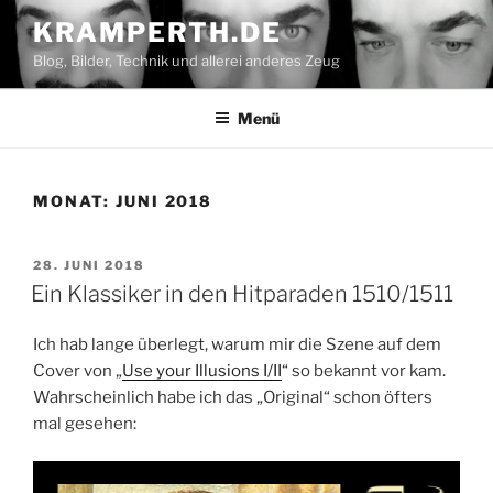
Zum
KRAMPERTH.DE
Inhalt
Blog, Bilder, Technik und allerei anderes Zeug
springen
Menü
MONAT:
JUNI 2018
VERÖFFENTLICHT
28. JUNI 2018
AM
Ein Klassiker in den Hitparaden 1510/1511
Ich hab lange überlegt, warum mir die Szene auf dem
Cover von „
Use your Illusions I/II
“ so bekannt vor kam.
Wahrscheinlich habe ich das „Original“ schon öfters
mal gesehen: