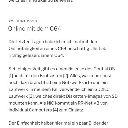
welches im Vatikan zu sehen ist.
VERÖFFENTLICHT
22. JUNI 2018
AM
Online mit dem C64
Die letzten Tagen habe ich mich mal mit den
Onlinefähigkeiten eines C64 beschäftigt. Ihr habt
richtig gelesen: Einem C64.
Seit einiger Zeit gibt es einen Release des Contiki OS
[1] auch für den Brotkasten [2]. Alles, was man sonst
noch dazu braucht ist eine Netzwerkkarte und ein
Laufwerk. In meinem Fall verwende ich ein SD2IEC
Laufwerk [3], welches direkt Disketten-Images von SD
mounten kann. Als NIC kommt ein RR-Net V3 von
Individual Computers [4] zum Einsatz.
Der Einfachheit halber hier mal ein paar Bilder der