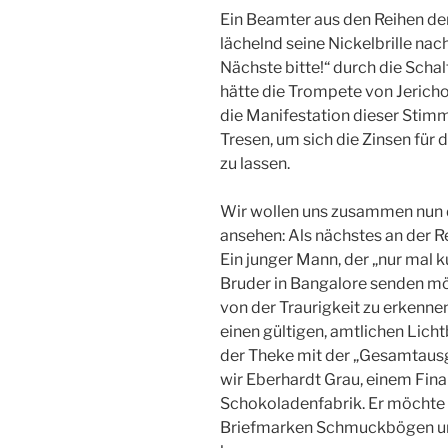
Ein Beamter aus den Reihen d
lächelnd seine Nickelbrille na
Nächste bitte!“ durch die Schal
hätte die Trompete von Jeric
die Manifestation dieser Stimm
Tresen, um sich die Zinsen für
zu lassen.
Wir wollen uns zusammen nun 
ansehen: Als nächstes an der 
Ein junger Mann, der „nur mal 
Bruder in Bangalore senden möc
von der Traurigkeit zu erkennen
einen gültigen, amtlichen Licht
der Theke mit der „Gesamtausg
wir Eberhardt Grau, einem Fina
Schokoladenfabrik. Er möchte 
Briefmarken Schmuckbögen un