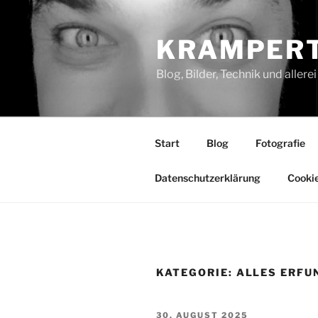
Zum
Inhalt
KRAMPERT
springen
Blog, Bilder, Technik und aller
Start
Blog
Fotografie
Datenschutzerklärung
Cookie
KATEGORIE:
ALLES ERFU
VERÖFFENTLICHT
30. AUGUST 2025