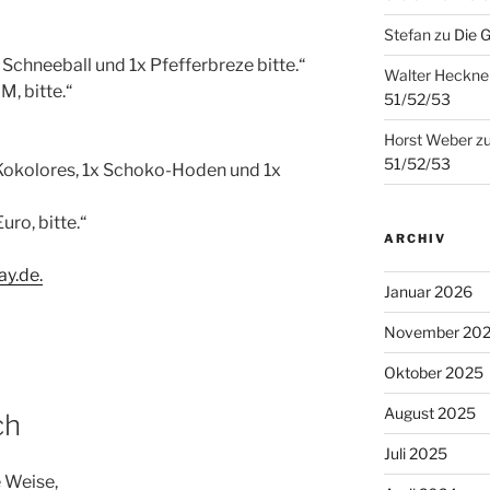
Stefan
zu
Die 
Schneeball und 1x Pfefferbreze bitte.“
Walter Heckne
, bitte.“
51/52/53
Horst Weber
z
51/52/53
-Kokolores, 1x Schoko-Hoden und 1x
uro, bitte.“
ARCHIV
ay.de
.
Januar 2026
November 20
Oktober 2025
August 2025
ch
Juli 2025
e Weise,