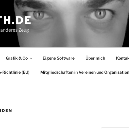
H.DE
ei anderes Zeug
Grafik & Co
Eigene Software
Über mich
Kontak
-Richtlinie (EU)
Mitgliedschaften in Vereinen und Organisatio
NDEN