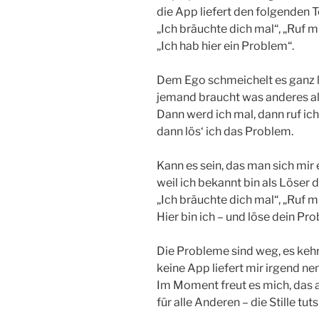
die App liefert den folgenden T
„Ich bräuchte dich mal“, „Ruf mi
„Ich hab hier ein Problem“.
Dem Ego schmeichelt es ganz l
jemand braucht was anderes al
Dann werd ich mal, dann ruf ich
dann lös‘ ich das Problem.
Kann es sein, das man sich mir e
weil ich bekannt bin als Löser
„Ich bräuchte dich mal“, „Ruf mi
Hier bin ich – und löse dein Pr
Die Probleme sind weg, es kehr
keine App liefert mir irgend nen
Im Moment freut es mich, das al
für alle Anderen – die Stille tut