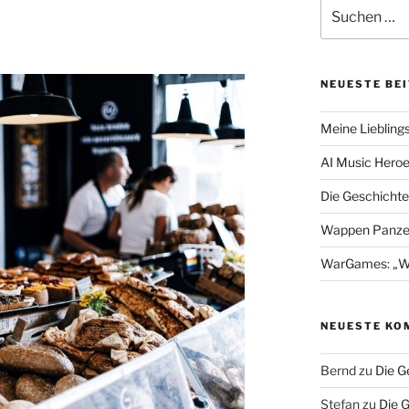
Suchen
nach:
NEUESTE BE
Meine Liebling
AI Music Hero
Die Geschichte
Wappen Panzer
WarGames: „Wer 
NEUESTE KO
Bernd
zu
Die G
Stefan
zu
Die 