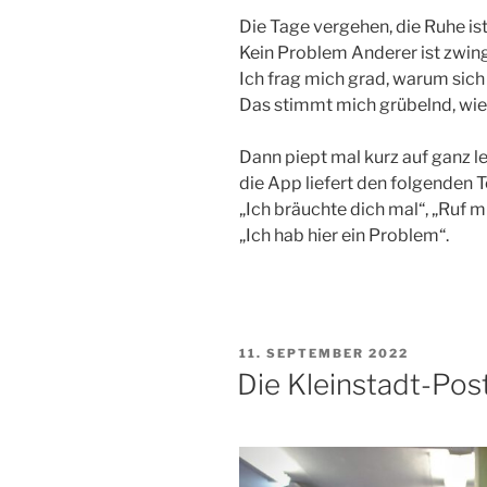
Die Tage vergehen, die Ruhe is
Kein Problem Anderer ist zwin
Ich frag mich grad, warum sic
Das stimmt mich grübelnd, wie
Dann piept mal kurz auf ganz l
die App liefert den folgenden T
„Ich bräuchte dich mal“, „Ruf mi
„Ich hab hier ein Problem“.
VERÖFFENTLICHT
11. SEPTEMBER 2022
AM
Die Kleinstadt-Postf