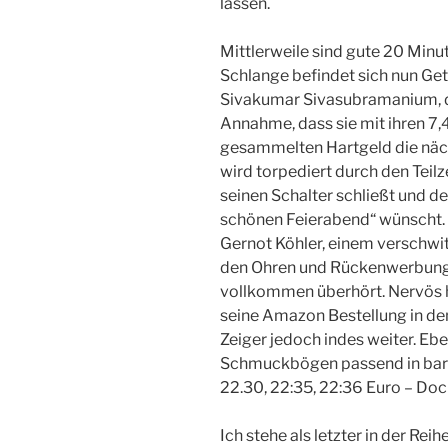
lassen.
Mittlerweile sind gute 20 Minu
Schlange befindet sich nun Get
Sivakumar Sivasubramanium, der 
Annahme, dass sie mit ihren 7
gesammelten Hartgeld die näch
wird torpediert durch den Teil
seinen Schalter schließt und 
schönen Feierabend“ wünscht. 
Gernot Köhler, einem verschwit
den Ohren und Rückenwerbung
vollkommen überhört. Nervös h
seine Amazon Bestellung in de
Zeiger jedoch indes weiter. Eb
Schmuckbögen passend in bar:
22.30, 22:35, 22:36 Euro – Doch
Ich stehe als letzter in der Rei