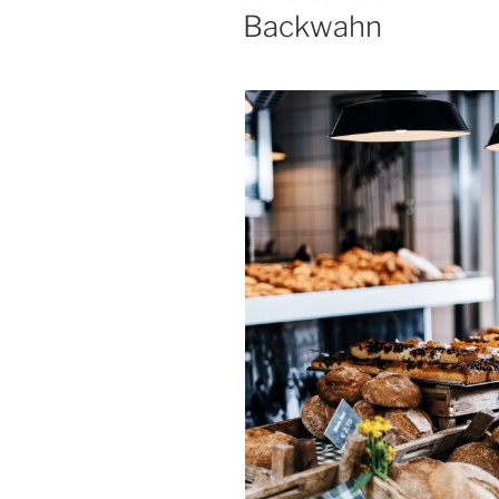
AM
Backwahn