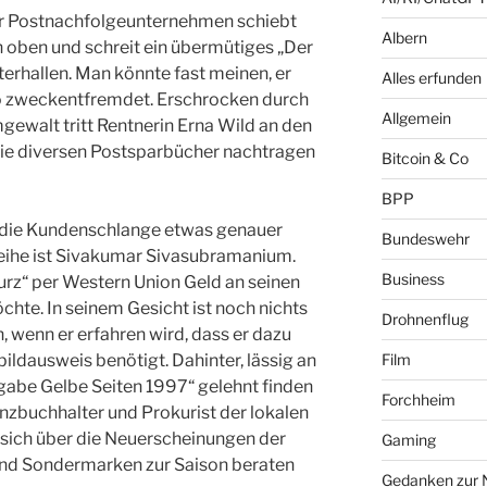
er Postnachfolgeunternehmen schiebt
Albern
ch oben und schreit ein übermütiges „Der
terhallen. Man könnte fast meinen, er
Alles erfunden
ho zweckentfremdet. Erschrocken durch
Allgemein
gewalt tritt Rentnerin Erna Wild an den
 die diversen Postsparbücher nachtragen
Bitcoin & Co
BPP
die Kundenschlange etwas genauer
Bundeswehr
Reihe ist Sivakumar Sivasubramanium.
Business
kurz“ per Western Union Geld an seinen
hte. In seinem Gesicht ist noch nichts
Drohnenflug
, wenn er erfahren wird, dass er dazu
Film
bildausweis benötigt. Dahinter, lässig an
abe Gelbe Seiten 1997“ gelehnt finden
Forchheim
nzbuchhalter und Prokurist der lokalen
sich über die Neuerscheinungen der
Gaming
d Sondermarken zur Saison beraten
Gedanken zur 