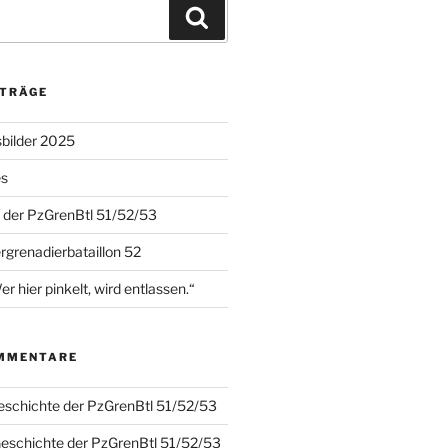
Suchen
ITRÄGE
sbilder 2025
es
 der PzGrenBtl 51/52/53
grenadierbataillon 52
hier pinkelt, wird entlassen.“
MMENTARE
eschichte der PzGrenBtl 51/52/53
Geschichte der PzGrenBtl 51/52/53