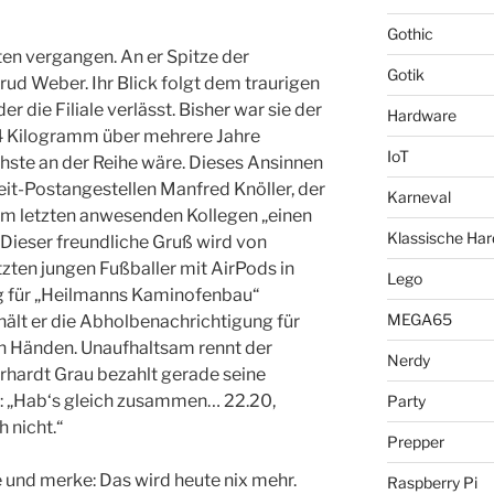
Gothic
ten vergangen. An er Spitze der
Gotik
rud Weber. Ihr Blick folgt dem traurigen
die Filiale verlässt. Bisher war sie der
Hardware
,4 Kilogramm über mehrere Jahre
IoT
ste an der Reihe wäre. Dieses Ansinnen
zeit-Postangestellen Manfred Knöller, der
Karneval
dem letzten anwesenden Kollegen „einen
Klassische Ha
Dieser freundliche Gruß wird von
zten jungen Fußballer mit AirPods in
Lego
 für „Heilmanns Kaminofenbau“
MEGA65
ält er die Abholbenachrichtigung für
n Händen. Unaufhaltsam rennt der
Nerdy
erhardt Grau bezahlt gerade seine
 „Hab‘s gleich zusammen… 22.20,
Party
 nicht.“
Prepper
he und merke: Das wird heute nix mehr.
Raspberry Pi