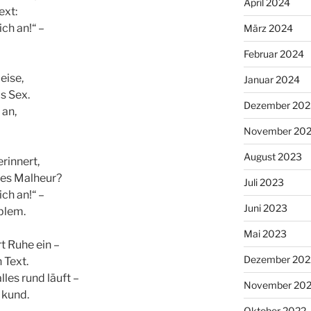
April 2024
ext:
ch an!“ –
März 2024
Februar 2024
eise,
Januar 2024
s Sex.
Dezember 202
 an,
November 20
August 2023
rinnert,
 des Malheur?
Juli 2023
ch an!“ –
Juni 2023
oblem.
Mai 2023
t Ruhe ein –
Dezember 202
 Text.
les rund läuft –
November 20
s kund.
Oktober 2022