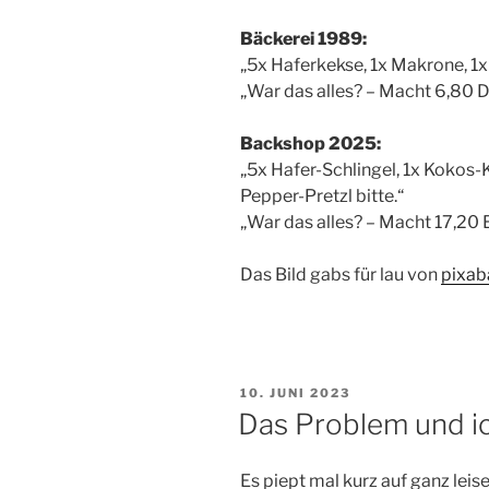
Bäckerei 1989:
„5x Haferkekse, 1x Makrone, 1x 
„War das alles? – Macht 6,80 DM
Backshop 2025:
„5x Hafer-Schlingel, 1x Kokos
Pepper-Pretzl bitte.“
„War das alles? – Macht 17,20 E
Das Bild gabs für lau von
pixab
VERÖFFENTLICHT
10. JUNI 2023
AM
Das Problem und i
Es piept mal kurz auf ganz leis