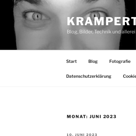
Zum
Inhalt
KRAMPERT
springen
Blog, Bilder, Technik und aller
Start
Blog
Fotografie
Datenschutzerklärung
Cookie
MONAT:
JUNI 2023
VERÖFFENTLICHT
10. JUNI 2023