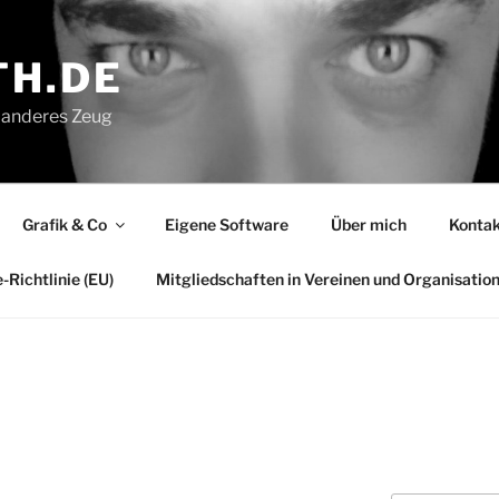
H.DE
ei anderes Zeug
Grafik & Co
Eigene Software
Über mich
Kontak
-Richtlinie (EU)
Mitgliedschaften in Vereinen und Organisatio