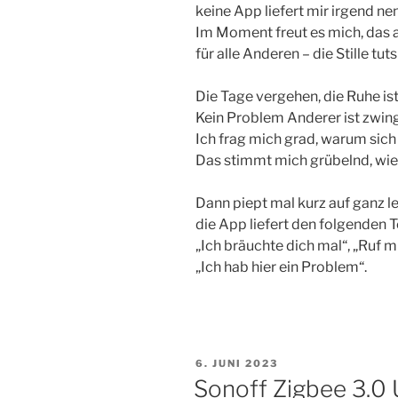
keine App liefert mir irgend nen
Im Moment freut es mich, das al
für alle Anderen – die Stille tut
Die Tage vergehen, die Ruhe is
Kein Problem Anderer ist zwin
Ich frag mich grad, warum sic
Das stimmt mich grübelnd, wie
Dann piept mal kurz auf ganz l
die App liefert den folgenden T
„Ich bräuchte dich mal“, „Ruf mi
„Ich hab hier ein Problem“.
VERÖFFENTLICHT
6. JUNI 2023
AM
Sonoff Zigbee 3.0