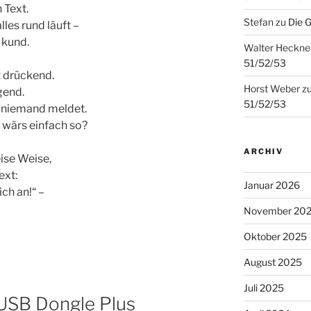
 Text.
Stefan
zu
Die 
les rund läuft –
s kund.
Walter Heckne
51/52/53
t drückend.
Horst Weber
z
gend.
51/52/53
h niemand meldet.
 wärs einfach so?
ARCHIV
eise Weise,
ext:
Januar 2026
ch an!“ –
November 20
Oktober 2025
August 2025
Juli 2025
 USB Dongle Plus