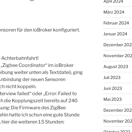
April 2024
März 2024
Februar 2024
soren für den ioBroker konfiguriert.
Januar 2024
Dezember 202
November 20
e Achterbahnfahrt!
„Zigbee Coordinator“ im ioBroker
August 2023
ibung weiter unten als Textdatei), ging
Juli 2023
 Anbindung der neuen Sensoren
ich nicht koppeln.
Juni 2023
rview failed“ oder „Error: Failed to
Mai 2023
ch die Kopplungszeit bereits auf 240
ösung: Die Firmware des ZigBee
Dezember 202
ahin hatte ich schon eine gute Stunde
November 20
hier die weiteren 1.5 Stunden:
Oktober 2022