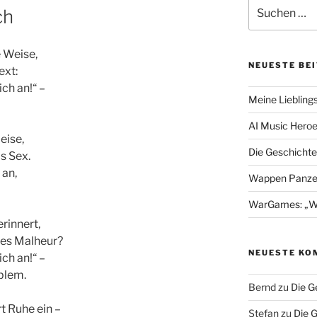
Suchen
ch
nach:
e Weise,
NEUESTE BE
ext:
ch an!“ –
Meine Liebling
AI Music Hero
eise,
Die Geschichte
s Sex.
 an,
Wappen Panzer
WarGames: „Wer 
rinnert,
 des Malheur?
NEUESTE KO
ch an!“ –
oblem.
Bernd
zu
Die G
t Ruhe ein –
Stefan
zu
Die 