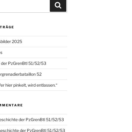
Suchen
ITRÄGE
sbilder 2025
es
 der PzGrenBtl 51/52/53
grenadierbataillon 52
hier pinkelt, wird entlassen.“
MMENTARE
eschichte der PzGrenBtl 51/52/53
Geschichte der PzGrenBtl 51/52/53