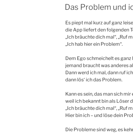
AM
Das Problem und i
Es piept mal kurz auf ganz leis
die App liefert den folgenden T
„Ich bräuchte dich mal“, „Ruf mi
„Ich hab hier ein Problem“.
Dem Ego schmeichelt es ganz l
jemand braucht was anderes al
Dann werd ich mal, dann ruf ich
dann lös‘ ich das Problem.
Kann es sein, das man sich mir e
weil ich bekannt bin als Löser
„Ich bräuchte dich mal“, „Ruf mi
Hier bin ich – und löse dein Pr
Die Probleme sind weg, es kehr