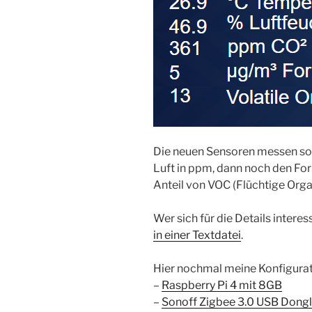
Die neuen Sensoren messen sog
Luft in ppm, dann noch den Fo
Anteil von VOC (Flüchtige Orga
Wer sich für die Details interess
in einer Textdatei
.
Hier nochmal meine Konfigurat
–
Raspberry Pi 4 mit 8GB
–
Sonoff Zigbee 3.0 USB Dongl