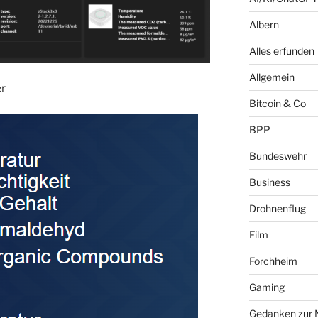
Albern
Alles erfunden
Allgemein
er
Bitcoin & Co
BPP
Bundeswehr
Business
Drohnenflug
Film
Forchheim
Gaming
Gedanken zur 