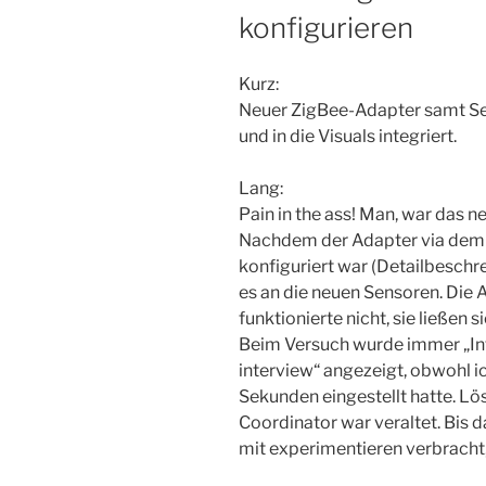
konfigurieren
Kurz:
Neuer ZigBee-Adapter samt Sen
und in die Visuals integriert.
Lang:
Pain in the ass! Man, war das n
Nachdem der Adapter via dem 
konfiguriert war (Detailbeschre
es an die neuen Sensoren. Die
funktionierte nicht, sie ließen s
Beim Versuch wurde immer „Inte
interview“ angezeigt, obwohl i
Sekunden eingestellt hatte. L
Coordinator war veraltet. Bis d
mit experimentieren verbracht, 