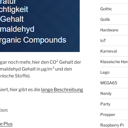
Gothic
Gotik
Hardware
IoT
Karneval
Klassische Ha
ar noch mehr, hier den CO² Gehalt der
rmaldehyd Gehalt in µg/m³ und den
Lego
nische Stoffe).
MEGA65
iert, hier gibt es die
lange Beschreibung
Nerdy
Party
ion:
Prepper
e Plus
Raspberry Pi