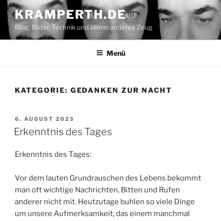
Zum
KRAMPERTH.DE
Inhalt
Blog, Bilder, Technik und allerei anderes Zeug
springen
Menü
KATEGORIE:
GEDANKEN ZUR NACHT
VERÖFFENTLICHT
6. AUGUST 2023
AM
Erkenntnis des Tages
Erkenntnis des Tages:
Vor dem lauten Grundrauschen des Lebens bekommt
man oft wichtige Nachrichten, Bitten und Rufen
anderer nicht mit. Heutzutage buhlen so viele Dinge
um unsere Aufmerksamkeit, das einem manchmal