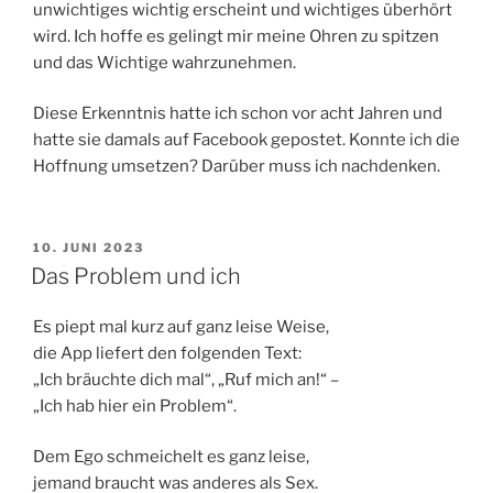
unwichtiges wichtig erscheint und wichtiges überhört
wird. Ich hoffe es gelingt mir meine Ohren zu spitzen
und das Wichtige wahrzunehmen.
Diese Erkenntnis hatte ich schon vor acht Jahren und
hatte sie damals auf Facebook gepostet. Konnte ich die
Hoffnung umsetzen? Darüber muss ich nachdenken.
VERÖFFENTLICHT
10. JUNI 2023
AM
Das Problem und ich
Es piept mal kurz auf ganz leise Weise,
die App liefert den folgenden Text:
„Ich bräuchte dich mal“, „Ruf mich an!“ –
„Ich hab hier ein Problem“.
Dem Ego schmeichelt es ganz leise,
jemand braucht was anderes als Sex.