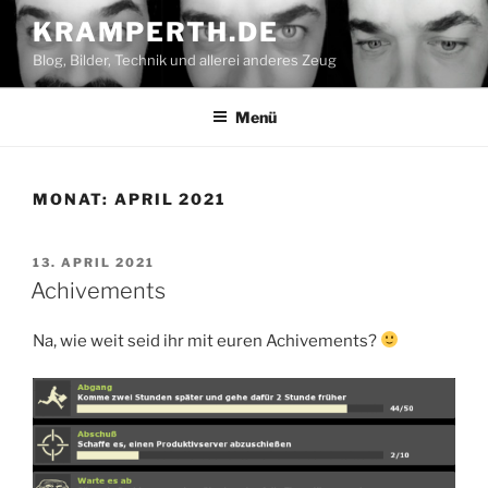
Zum
KRAMPERTH.DE
Inhalt
Blog, Bilder, Technik und allerei anderes Zeug
springen
Menü
MONAT:
APRIL 2021
VERÖFFENTLICHT
13. APRIL 2021
AM
Achivements
Na, wie weit seid ihr mit euren Achivements?