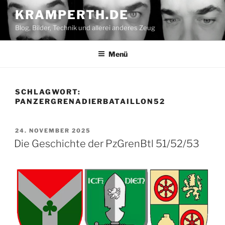
Zum
KRAMPERTH.DE
Inhalt
Blog, Bilder, Technik und allerei anderes Zeug
springen
Menü
SCHLAGWORT:
PANZERGRENADIERBATAILLON52
VERÖFFENTLICHT
24. NOVEMBER 2025
AM
Die Geschichte der PzGrenBtl 51/52/53