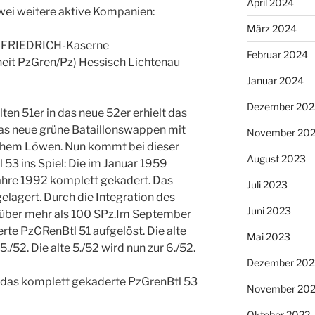
April 2024
wei weitere aktive Kompanien:
März 2024
RG-FRIEDRICH-Kaserne
Februar 2024
heit PzGren/Pz) Hessisch Lichtenau
Januar 2024
Dezember 202
en 51er in das neue 52er erhielt das
as neue grüne Bataillonswappen mit
November 20
hem Löwen. Nun kommt bei dieser
August 2023
53 ins Spiel: Die im Januar 1959
ahre 1992 komplett gekadert. Das
Juli 2023
elagert. Durch die Integration des
Juni 2023
 über mehr als 100 SPz.Im September
rte PzGRenBtl 51 aufgelöst. Die alte
Mai 2023
5./52. Die alte 5./52 wird nun zur 6./52.
Dezember 202
das komplett gekaderte PzGrenBtl 53
November 20
Oktober 2022