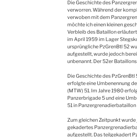
Die Geschichte des Panzergrenad
verworren. Während der komple
verwoben mit dem Panzergrena
möchte ich einen kleinen gesch
Verbleib des Bataillon erläute
im April 1959 im Lager Stegsko
ursprüngliche PzGrenBtl 52 wu
aufgestellt, wurde jedoch berei
unbenannt. Der 52er Bataillons
Die Geschichte des PzGrenBtl 
erfolgte eine Umbenennung des
(MTW) 51. Im Jahre 1980 erfol
Panzerbrigade 5 und eine Umb
51 in Panzergrenadierbataillon
Zum gleichen Zeitpunkt wurde j
gekadertes Panzergrenadierbat
aufgestellt. Das teilgekadert P