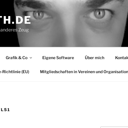
H.DE
ei anderes Zeug
Grafik & Co
Eigene Software
Über mich
Kontak
-Richtlinie (EU)
Mitgliedschaften in Vereinen und Organisatio
TL51