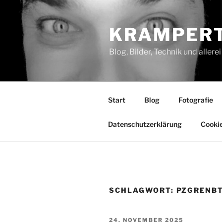
Zum
Inhalt
KRAMPERT
springen
Blog, Bilder, Technik und aller
Start
Blog
Fotografie
Datenschutzerklärung
Cookie
SCHLAGWORT:
PZGRENB
VERÖFFENTLICHT
24. NOVEMBER 2025