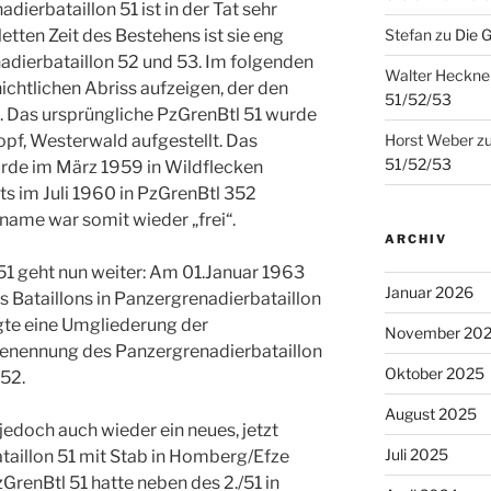
ierbataillon 51 ist in der Tat sehr
tten Zeit des Bestehens ist sie eng
Stefan
zu
Die 
dierbataillon 52 und 53. Im folgenden
Walter Heckne
ichtlichen Abriss aufzeigen, der den
51/52/53
rt. Das ursprüngliche PzGrenBtl 51 wurde
pf, Westerwald aufgestellt. Das
Horst Weber
z
51/52/53
rde im März 1959 in Wildflecken
ts im Juli 1960 in PzGrenBtl 352
name war somit wieder „frei“.
ARCHIV
51 geht nun weiter: Am 01.Januar 1963
Januar 2026
 Bataillons in Panzergrenadierbataillon
gte eine Umgliederung der
November 20
enennung des Panzergrenadierbataillon
Oktober 2025
 52.
August 2025
edoch auch wieder ein neues, jetzt
Juli 2025
aillon 51 mit Stab in Homberg/Efze
zGrenBtl 51 hatte neben des 2./51 in