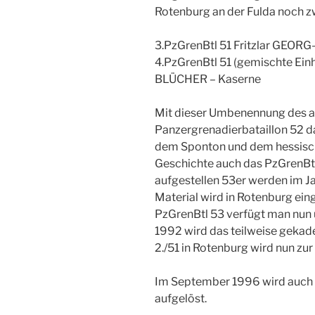
Rotenburg an der Fulda noch z
3.PzGrenBtl 51 Fritzlar GEO
4.PzGrenBtl 51 (gemischte Ein
BLÜCHER – Kaserne
Mit dieser Umbenennung des alt
Panzergrenadierbataillon 52 d
dem Sponton und dem hessisc
Geschichte auch das PzGrenBtl 
aufgestellen 53er werden im J
Material wird in Rotenburg eing
PzGrenBtl 53 verfügt man nun
1992 wird das teilweise gekade
2./51 in Rotenburg wird nun zur 
Im September 1996 wird auch 
aufgelöst.