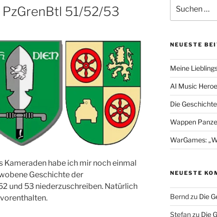
Suchen
r PzGrenBtl 51/52/53
nach:
NEUESTE BE
Meine Liebling
AI Music Hero
Die Geschichte
Wappen Panzer
WarGames: „Wer 
s Kameraden habe ich mir noch einmal
NEUESTE KO
rwobene Geschichte der
52 und 53 niederzuschreiben. Natürlich
Bernd
zu
Die G
 vorenthalten.
Stefan
zu
Die 