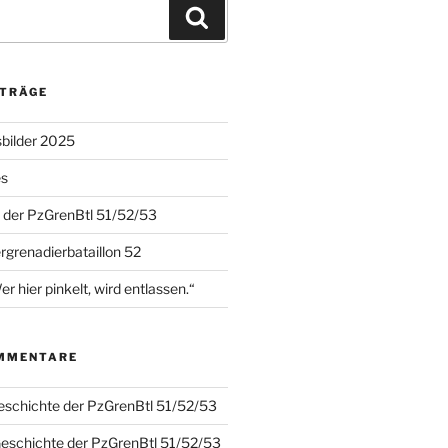
Suchen
ITRÄGE
sbilder 2025
es
 der PzGrenBtl 51/52/53
grenadierbataillon 52
hier pinkelt, wird entlassen.“
MMENTARE
eschichte der PzGrenBtl 51/52/53
Geschichte der PzGrenBtl 51/52/53