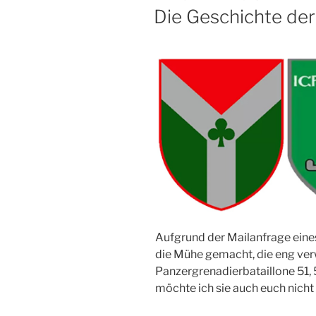
AM
Die Geschichte de
Aufgrund der Mailanfrage eine
die Mühe gemacht, die eng ve
Panzergrenadierbataillone 51, 
möchte ich sie auch euch nicht