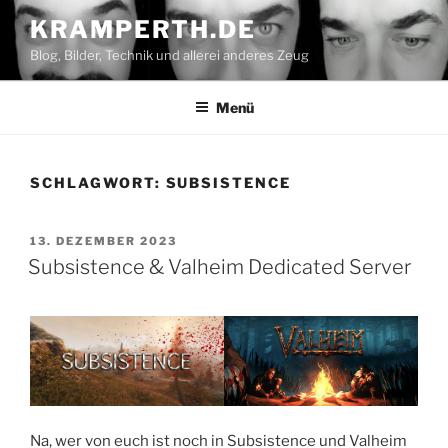
Zum
KRAMPERTH.DE
Inhalt
Blog, Bilder, Technik und allerei anderes Zeug
springen
Menü
SCHLAGWORT:
SUBSISTENCE
VERÖFFENTLICHT
13. DEZEMBER 2023
AM
Subsistence & Valheim Dedicated Server
Na, wer von euch ist noch in Subsistence und Valheim