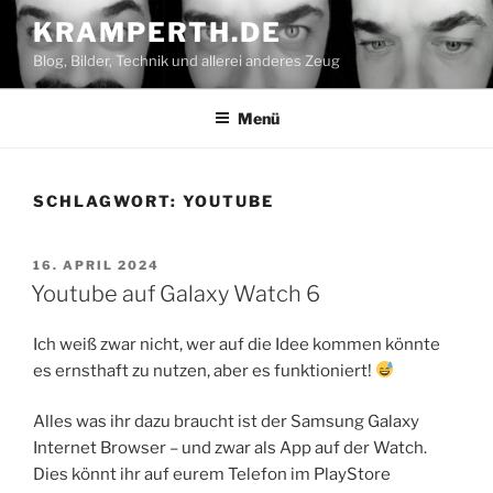
Zum
KRAMPERTH.DE
Inhalt
Blog, Bilder, Technik und allerei anderes Zeug
springen
Menü
SCHLAGWORT:
YOUTUBE
VERÖFFENTLICHT
16. APRIL 2024
AM
Youtube auf Galaxy Watch 6
Ich weiß zwar nicht, wer auf die Idee kommen könnte
es ernsthaft zu nutzen, aber es funktioniert!
Alles was ihr dazu braucht ist der Samsung Galaxy
Internet Browser – und zwar als App auf der Watch.
Dies könnt ihr auf eurem Telefon im PlayStore