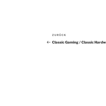
Beitragsnavigation
Vorheriger
ZURÜCK
Beitrag
Classic Gaming / Classic Hard