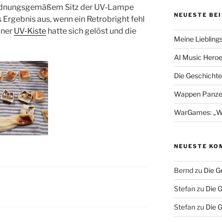
 ordnungsgemäßem Sitz der UV-Lampe
NEUESTE BE
 Ergebnis aus, wenn ein Retrobright fehl
iner
UV-Kiste
hatte sich gelöst und die
Meine Liebling
AI Music Hero
Die Geschichte
Wappen Panzer
WarGames: „Wer 
NEUESTE KO
Bernd
zu
Die G
Stefan
zu
Die 
Stefan
zu
Die 