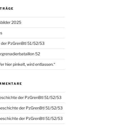
ITRÄGE
sbilder 2025
es
 der PzGrenBtl 51/52/53
grenadierbataillon 52
hier pinkelt, wird entlassen.“
MMENTARE
eschichte der PzGrenBtl 51/52/53
Geschichte der PzGrenBtl 51/52/53
Geschichte der PzGrenBtl 51/52/53