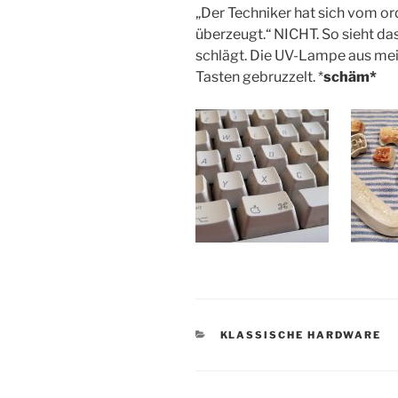
„Der Techniker hat sich vom
überzeugt.“ NICHT. So sieht das
schlägt. Die UV-Lampe aus me
Tasten gebruzzelt. *
schäm*
KATEGORIEN
KLASSISCHE HARDWARE