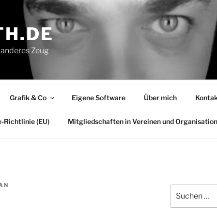
H.DE
ei anderes Zeug
Grafik & Co
Eigene Software
Über mich
Kontak
-Richtlinie (EU)
Mitgliedschaften in Vereinen und Organisatio
AN
Suchen
nach: