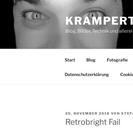
Zum
Inhalt
KRAMPERT
springen
Blog, Bilder, Technik und aller
Start
Blog
Fotografie
Datenschutzerklärung
Cookie
VERÖFFENTLICHT
20. NOVEMBER 2018
VON
STEF
AM
Retrobright Fail