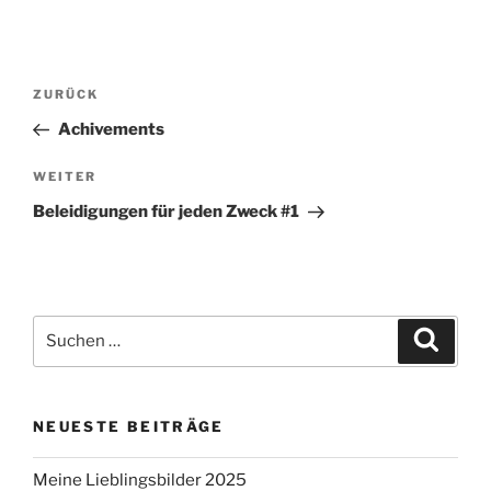
Beitragsnavigation
Vorheriger
ZURÜCK
Beitrag
Achivements
Nächster
WEITER
Beitrag
Beleidigungen für jeden Zweck #1
Suchen
Suche
nach:
NEUESTE BEITRÄGE
Meine Lieblingsbilder 2025