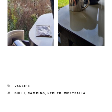
KATEGORIEN
VANLIFE
SCHLAGWÖRTER
BULLI
,
CAMPING
,
KEPLER
,
WESTFALIA