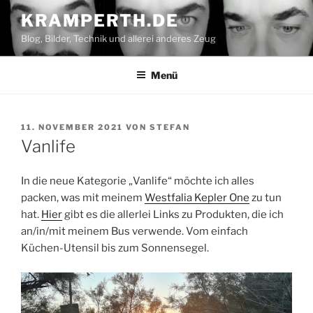
Zum
KRAMPERTH.DE
Inhalt
Blog, Bilder, Technik und allerei anderes Zeug
springen
Menü
VERÖFFENTLICHT
11. NOVEMBER 2021
VON
STEFAN
AM
Vanlife
In die neue Kategorie „Vanlife“ möchte ich alles
packen, was mit meinem
Westfalia Kepler One
zu tun
hat.
Hier
gibt es die allerlei Links zu Produkten, die ich
an/in/mit meinem Bus verwende. Vom einfach
Küchen-Utensil bis zum Sonnensegel.