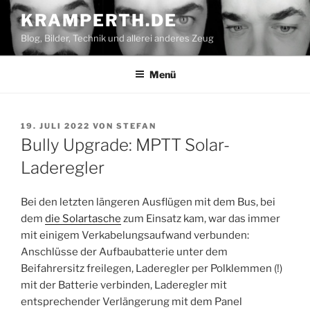
Zum
KRAMPERTH.DE
Inhalt
Blog, Bilder, Technik und allerei anderes Zeug
springen
Menü
VERÖFFENTLICHT
19. JULI 2022
VON
STEFAN
AM
Bully Upgrade: MPTT Solar-
Laderegler
Bei den letzten längeren Ausflügen mit dem Bus, bei
dem
die Solartasche
zum Einsatz kam, war das immer
mit einigem Verkabelungsaufwand verbunden:
Anschlüsse der Aufbaubatterie unter dem
Beifahrersitz freilegen, Laderegler per Polklemmen (!)
mit der Batterie verbinden, Laderegler mit
entsprechender Verlängerung mit dem Panel