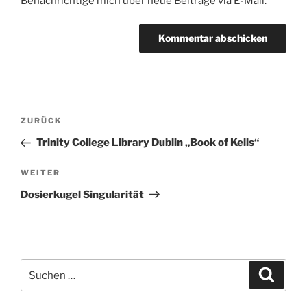
Benachrichtige mich über neue Beiträge via E-Mail.
Beitragsnavigation
Vorheriger
ZURÜCK
Beitrag
Trinity College Library Dublin „Book of Kells“
Nächster
WEITER
Beitrag
Dosierkugel Singularität
Suchen
Suche
nach: